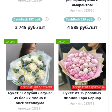
Артикул: 023336
амарантом
Артикул: 023335
CashBack 187 руб.
?
CashBack 229 руб.
?
3 745
руб.
/шт
4 585
руб.
/шт
АКЦИЯ
АКЦИЯ
БЕСПЛАТНАЯ ДОСТАВКА
БЕСПЛАТНАЯ ДОСТАВКА
Букет " Голубая Лагуна"
Букет из 35 розовых
из белых пионо и
пионов Сара Бернар
оксипеталлума
Артикул: 023312
Артикул: 023331