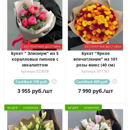
БЕСПЛАТНАЯ ДОСТАВКА
БЕСПЛАТНАЯ ДОСТАВКА
Букет " Элизиум" из 5
Букет "Яркое
коралловых пионов с
впечатление" из 101
эвкалиптом
розы микс (40 см)
Артикул: 023078
Артикул: 011761
CashBack 198 руб.
?
CashBack 400 руб.
?
3 955
руб.
/шт
7 990
руб.
/шт
АКЦИЯ
НОВИНКА
АКЦИЯ
НОВИНКА