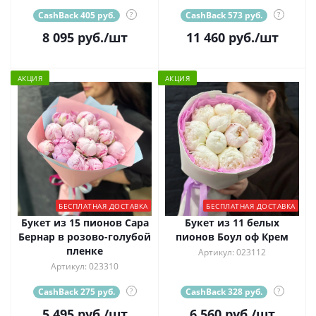
CashBack 405 руб.
?
CashBack 573 руб.
?
8 095
руб.
/шт
11 460
руб.
/шт
АКЦИЯ
АКЦИЯ
БЕСПЛАТНАЯ ДОСТАВКА
БЕСПЛАТНАЯ ДОСТАВКА
Букет из 15 пионов Сара
Букет из 11 белых
Бернар в розово-голубой
пионов Боул оф Крем
пленке
Артикул: 023112
Артикул: 023310
CashBack 275 руб.
?
CashBack 328 руб.
?
5 495
руб.
/шт
6 560
руб.
/шт