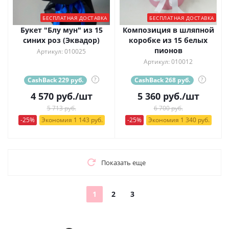
БЕСПЛАТНАЯ ДОСТАВКА
БЕСПЛАТНАЯ ДОСТАВКА
Букет "Блу мун" из 15
Композиция в шляпной
синих роз (Эквадор)
коробке из 15 белых
пионов
Артикул: 010025
Артикул: 010012
CashBack 229 руб.
?
CashBack 268 руб.
?
4 570
руб.
/шт
5 360
руб.
/шт
5 713 руб.
6 700 руб.
-25%
Экономия 1 143 руб.
-25%
Экономия 1 340 руб.
Показать еще
1
2
3