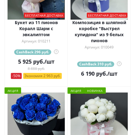
БЕСПЛАТНАЯ ДОСТАВКА
БЕСПЛАТНАЯ ДОСТАВКА
Букет из 11 пионов
Композиция в шляпной
Коралл Шарм с
коробке "Выстрел
эвкалиптом
купидона" из 9 белых
пионов
Артикул: 010211
Артикул: 010049
CashBack 296 руб.
?
5 925
руб.
/шт
CashBack 310 руб.
?
8 888 руб.
6 190
руб.
/шт
-50%
Экономия 2 963 руб.
АКЦИЯ
АКЦИЯ
НОВИНКА