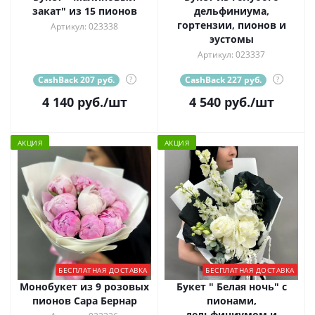
закат" из 15 пионов
дельфиниума,
гортензии, пионов и
Артикул: 023338
эустомы
Артикул: 023337
CashBack 207 руб.
?
CashBack 227 руб.
?
4 140
руб.
/шт
4 540
руб.
/шт
АКЦИЯ
АКЦИЯ
БЕСПЛАТНАЯ ДОСТАВКА
БЕСПЛАТНАЯ ДОСТАВКА
Монобукет из 9 розовых
Букет " Белая ночь" с
пионов Сара Бернар
пионами,
дельфиниумом и