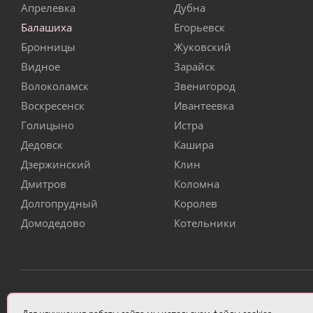
Апрелевка
Дубна
Балашиха
Егорьевск
Бронницы
Жуковский
Видное
Зарайск
Волоколамск
Звенигород
Воскресенск
Ивантеевка
Голицыно
Истра
Дедовск
Кашира
Дзержинский
Клин
Дмитров
Коломна
Долгопрудный
Королев
Домодедово
Котельники
ИП Чулкова Анастасия Александровна ИНН 3314058227