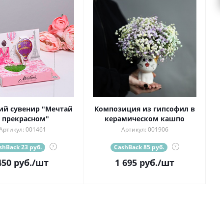
ий сувенир "Мечтай
Композиция из гипсофил в
 прекрасном"
керамическом кашпо
Артикул: 001461
Артикул: 001906
shBack 23 руб.
?
CashBack 85 руб.
?
450
руб.
/шт
1 695
руб.
/шт