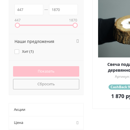
447
1870
Наши предложения
Хит (
1
)
Свеча под
деревянн
Артикул:
Сбросить
CashBack 9
1 870
р
Акции
Цена