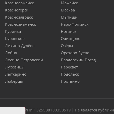
Красноармейск
Можайск
Красногорск
Москва
Краснозаводск
Мытищи
Краснознаменск
Наро-Фоминск
Кубинка
Ногинск
Куровское
Одинцово
Ликино-Дулёво
Озёры
Лобня
Орехово-Зуево
Лосино-Петровский
Павловский Посад
Луховицы
Пересвет
Лыткарино
Подольск
Люберцы
Протвино
20 | ОГРН/ОГРНИП 325508100350519 | Не является публич