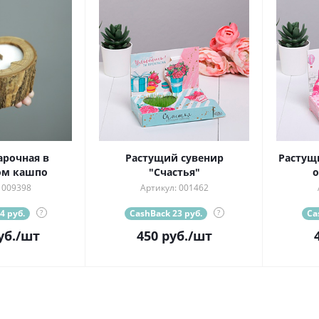
арочная в
Растущий сувенир
Растущ
ом кашпо
"Счастья"
о
 009398
Артикул: 001462
4 руб.
?
CashBack 23 руб.
?
Ca
уб.
/шт
450
руб.
/шт