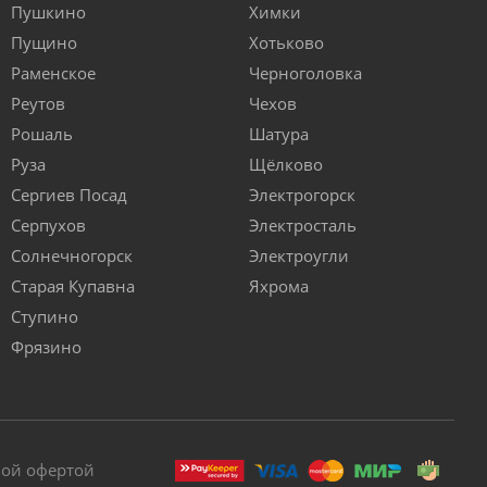
Пушкино
Химки
Пущино
Хотьково
Раменское
Черноголовка
Реутов
Чехов
Рошаль
Шатура
Руза
Щёлково
Сергиев Посад
Электрогорск
Серпухов
Электросталь
Солнечногорск
Электроугли
Старая Купавна
Яхрома
Ступино
Фрязино
ной офертой