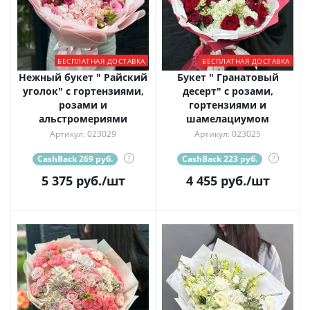
БЕСПЛАТНАЯ ДОСТАВКА
БЕСПЛАТНАЯ ДОСТАВКА
Нежный букет " Райский
Букет " Гранатовый
уголок" с гортензиями,
десерт" с розами,
розами и
гортензиями и
альстромериями
шамелациумом
Артикул: 023029
Артикул: 023025
CashBack 269 руб.
?
CashBack 223 руб.
?
5 375
руб.
/шт
4 455
руб.
/шт