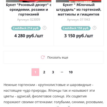
Букет "Розовый десерт" с
Букет " Яблочный
орхидеями, розами и
штрудель" из гортензий,
гортензией
маттиолы и гиацинтов
Артикул: 023009
Артикул: 011943
CashBack 214 руб.
?
CashBack 158 руб.
?
4 280
руб.
/шт
3 150
руб.
/шт
Показать еще
1
2
3
10
Нежные гортензии - крупнолистовые и шаровидные -
настоящее чудо природы. Японцы так и называют эти
цветы - адзисай, фиолетовое солнце. Их соцветия
поражают своими оттенками: голубыми, синими, розовыми,