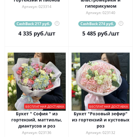
гиперикумом
Артикул: 023314
Артикул: 023140
CashBack 217 руб.
?
CashBack 274 руб.
?
4 335
руб.
/шт
5 485
руб.
/шт
БЕСПЛАТНАЯ ДОСТАВКА
БЕСПЛАТНАЯ ДОСТАВКА
Букет " София " из
Букет "Розовый зефир"
гортензий, маттиолы,
из гортензий и кустовых
диантусов и роз
роз
Артикул: 023136
Артикул: 023132