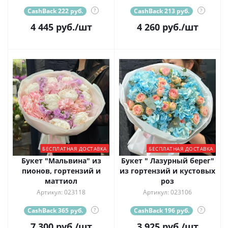
CashBack 222 руб.
?
CashBack 213 руб.
?
4 445
руб.
/шт
4 260
руб.
/шт
БЕСПЛАТНАЯ ДОСТАВКА
БЕСПЛАТНАЯ ДОСТАВКА
Букет "Мальвина" из
Букет " Лазурный берег"
пионов, гортензий и
из гортензий и кустовых
маттиол
роз
Артикул: 023118
Артикул: 023106
CashBack 365 руб.
?
CashBack 196 руб.
?
7 300
руб.
/шт
3 925
руб.
/шт