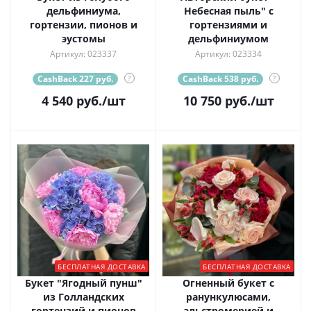
дельфиниума,
Небесная пыль" с
гортензии, пионов и
гортензиями и
эустомы
дельфиниумом
Артикул: 023337
Артикул: 023334
CashBack 227 руб.
?
CashBack 538 руб.
?
4 540
руб.
/шт
10 750
руб.
/шт
БЕСПЛАТНАЯ ДОСТАВКА
БЕСПЛАТНАЯ ДОСТАВКА
Букет "Ягодный пунш"
Огненный букет с
из Голландских
ранункулюсами,
гортензий и пионов
альстромерией и