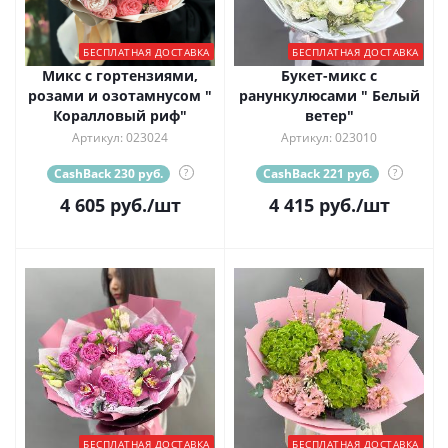
БЕСПЛАТНАЯ ДОСТАВКА
БЕСПЛАТНАЯ ДОСТАВКА
Микс с гортензиями,
Букет-микс с
розами и озотамнусом "
ранункулюсами " Белый
Коралловый риф"
ветер"
Артикул: 023024
Артикул: 023010
CashBack 230 руб.
?
CashBack 221 руб.
?
4 605
руб.
/шт
4 415
руб.
/шт
БЕСПЛАТНАЯ ДОСТАВКА
БЕСПЛАТНАЯ ДОСТАВКА