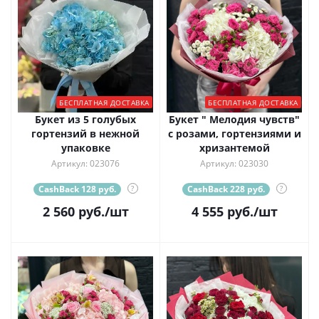
БЕСПЛАТНАЯ ДОСТАВКА
БЕСПЛАТНАЯ ДОСТАВКА
Букет из 5 голубых
Букет " Мелодия чувств"
гортензий в нежной
с розами, гортензиями и
упаковке
хризантемой
Артикул: 023076
Артикул: 023030
CashBack 128 руб.
?
CashBack 228 руб.
?
2 560
руб.
/шт
4 555
руб.
/шт