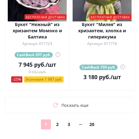
БЕСПЛАТНАЯ ДОСТАВКА
БЕСПЛАТНАЯ ДОСТАВКА
Букет "Нежный" из
Букет "Милея" из
хризантем Момоко и
хризантем, хлопка и
Балтика
гиперикума
Артикул: 011723
Артикул: 011718
CashBack 397 руб.
?
7 945
руб.
/шт
CashBack 159 руб.
?
9 932 руб.
3 180
руб.
/шт
-25%
Экономия 1 987 руб.
Показать еще
1
2
3
20