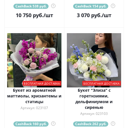
CashBack 538 руб.
?
CashBack 154 руб.
?
10 750
руб.
/шт
3 070
руб.
/шт
БЕСПЛАТНАЯ ДОСТАВКА
БЕСПЛАТНАЯ ДОСТАВКА
Букет из ароматной
Букет "Элиза" с
маттиолы, хризантемы и
горетнзиями,
статицы
дельфиниумом и
сиренью
Артикул: 023107
Артикул: 023103
CashBack 160 руб.
?
CashBack 262 руб.
?