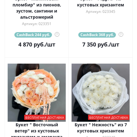
пломбир" из пионов,
кустовых хризантем
эустом, сантини и
Артикул: 023345
альстромерий
Артикул: 023351
CashBack 244 руб.
?
CashBack 368 руб.
?
4 870
руб.
/шт
7 350
руб.
/шт
БЕСПЛАТНАЯ ДОСТАВКА
БЕСПЛАТНАЯ ДОСТАВКА
Букет " Восточный
Букет " Нежность" из 7
ветер" из кустовых
кустовых хризантем
хризантем и амаранта