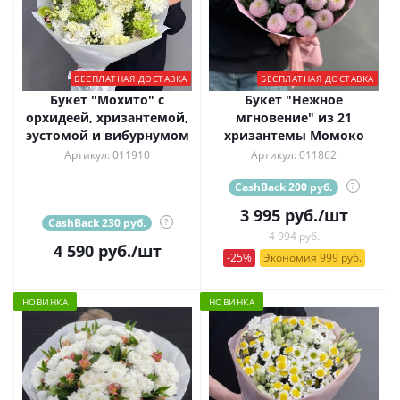
БЕСПЛАТНАЯ ДОСТАВКА
БЕСПЛАТНАЯ ДОСТАВКА
Букет "Мохито" с
Букет "Нежное
орхидеей, хризантемой,
мгновение" из 21
эустомой и вибурнумом
хризантемы Момоко
Артикул: 011910
Артикул: 011862
CashBack 200 руб.
?
3 995
руб.
/шт
CashBack 230 руб.
?
4 994 руб.
4 590
руб.
/шт
-25%
Экономия 999 руб.
НОВИНКА
НОВИНКА