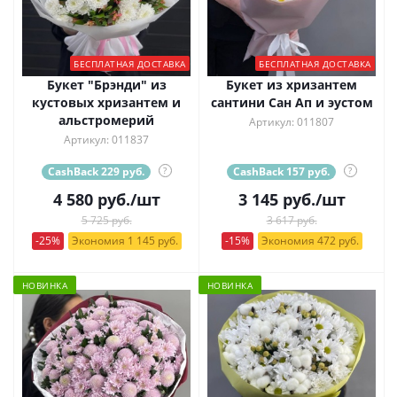
БЕСПЛАТНАЯ ДОСТАВКА
БЕСПЛАТНАЯ ДОСТАВКА
Букет "Брэнди" из
Букет из хризантем
кустовых хризантем и
сантини Сан Ап и эустом
альстромерий
Артикул: 011807
Артикул: 011837
CashBack 229 руб.
?
CashBack 157 руб.
?
4 580
руб.
/шт
3 145
руб.
/шт
5 725 руб.
3 617 руб.
-25%
Экономия 1 145 руб.
-15%
Экономия 472 руб.
НОВИНКА
НОВИНКА