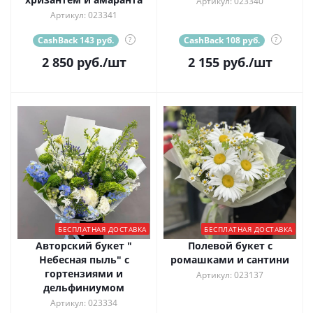
Артикул: 023340
Артикул: 023341
CashBack 143 руб.
?
CashBack 108 руб.
?
2 850
руб.
/шт
2 155
руб.
/шт
БЕСПЛАТНАЯ ДОСТАВКА
БЕСПЛАТНАЯ ДОСТАВКА
Авторский букет "
Полевой букет с
Небесная пыль" с
ромашками и сантини
гортензиями и
Артикул: 023137
дельфиниумом
Артикул: 023334