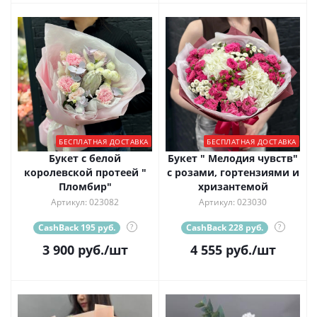
БЕСПЛАТНАЯ ДОСТАВКА
БЕСПЛАТНАЯ ДОСТАВКА
Букет с белой
Букет " Мелодия чувств"
королевской протеей "
с розами, гортензиями и
Пломбир"
хризантемой
Артикул: 023082
Артикул: 023030
CashBack 195 руб.
?
CashBack 228 руб.
?
3 900
руб.
/шт
4 555
руб.
/шт