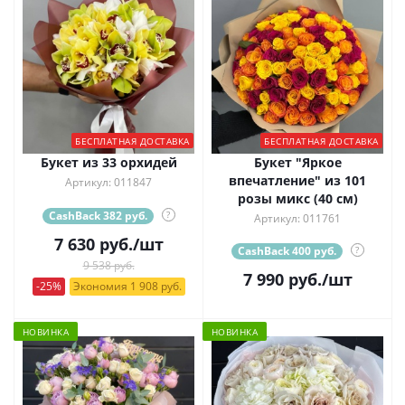
БЕСПЛАТНАЯ ДОСТАВКА
БЕСПЛАТНАЯ ДОСТАВКА
Букет из 33 орхидей
Букет "Яркое
впечатление" из 101
Артикул: 011847
розы микс (40 см)
CashBack 382 руб.
?
Артикул: 011761
7 630
руб.
/шт
CashBack 400 руб.
?
9 538 руб.
7 990
руб.
/шт
-25%
Экономия 1 908 руб.
НОВИНКА
НОВИНКА