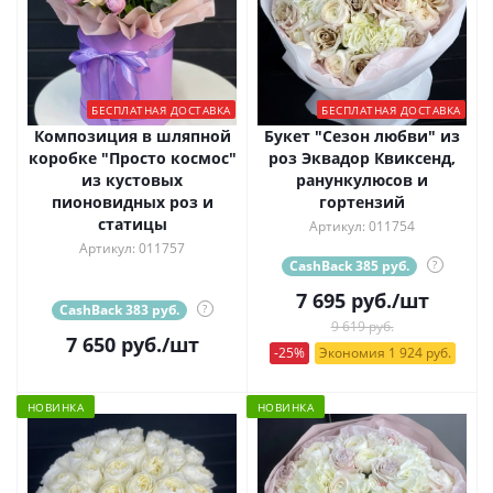
БЕСПЛАТНАЯ ДОСТАВКА
БЕСПЛАТНАЯ ДОСТАВКА
Композиция в шляпной
Букет "Сезон любви" из
коробке "Просто космос"
роз Эквадор Квиксенд,
из кустовых
ранункулюсов и
пионовидных роз и
гортензий
статицы
Артикул: 011754
Артикул: 011757
CashBack 385 руб.
?
7 695
руб.
/шт
CashBack 383 руб.
?
9 619 руб.
7 650
руб.
/шт
-25%
Экономия 1 924 руб.
НОВИНКА
НОВИНКА