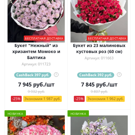
БЕСПЛАТНАЯ ДОСТАВКА
БЕСПЛАТНАЯ ДОСТАВКА
Букет "Нежный" из
Букет из 23 малиновых
хризантем Момоко и
кустовых роз (60 см)
Балтика
Артикул: 011663
Артикул: 011723
CashBack 397 руб.
?
CashBack 392 руб.
?
7 945
руб.
/шт
7 845
руб.
/шт
9 932 руб.
9 807 руб.
-25%
Экономия 1 987 руб.
-25%
Экономия 1 962 руб.
НОВИНКА
НОВИНКА