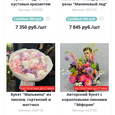
кустовых хризантем
розы "Малиновый лед"
Артикул: 023345
Артикул: 023120
CashBack 368 руб.
?
CashBack 392 руб.
?
7 350
руб.
/шт
7 845
руб.
/шт
БЕСПЛАТНАЯ ДОСТАВКА
БЕСПЛАТНАЯ ДОСТАВКА
Букет "Мальвина" из
Авторский букет с
пионов, гортензий и
коралловыми пионами
маттиол
"Эйфория"
Артикул: 023118
Артикул: 023104