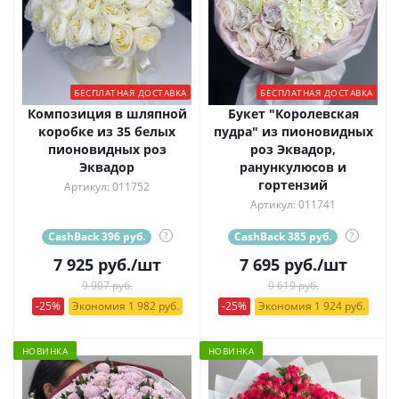
БЕСПЛАТНАЯ ДОСТАВКА
БЕСПЛАТНАЯ ДОСТАВКА
Композиция в шляпной
Букет "Королевская
коробке из 35 белых
пудра" из пионовидных
пионовидных роз
роз Эквадор,
Эквадор
ранункулюсов и
гортензий
Артикул: 011752
Артикул: 011741
CashBack 396 руб.
?
CashBack 385 руб.
?
7 925
руб.
/шт
7 695
руб.
/шт
9 907 руб.
9 619 руб.
-25%
Экономия 1 982 руб.
-25%
Экономия 1 924 руб.
НОВИНКА
НОВИНКА