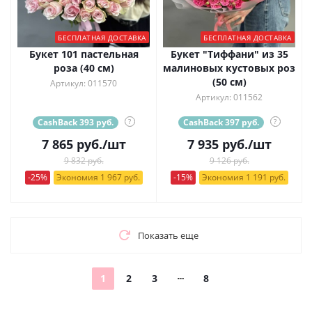
БЕСПЛАТНАЯ ДОСТАВКА
БЕСПЛАТНАЯ ДОСТАВКА
Букет 101 пастельная
Букет "Тиффани" из 35
роза (40 см)
малиновых кустовых роз
(50 см)
Артикул: 011570
Артикул: 011562
CashBack 393 руб.
?
CashBack 397 руб.
?
7 865
руб.
/шт
7 935
руб.
/шт
9 832 руб.
9 126 руб.
-25%
Экономия 1 967 руб.
-15%
Экономия 1 191 руб.
Показать еще
1
2
3
8