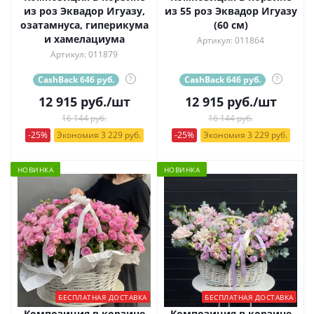
из роз Эквадор Игуазу,
из 55 роз Эквадор Игуазу
озатамнуса, гиперикума
(60 см)
и хамелациума
Артикул: 011864
Артикул: 011879
CashBack 646 руб.
?
CashBack 646 руб.
?
12 915
руб.
/шт
12 915
руб.
/шт
16 144 руб.
16 144 руб.
-25%
Экономия 3 229 руб.
-25%
Экономия 3 229 руб.
НОВИНКА
НОВИНКА
БЕСПЛАТНАЯ ДОСТАВКА
БЕСПЛАТНАЯ ДОСТАВКА
Композиция в корзине
Композиция в корзине