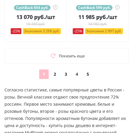
CashBack 654 руб.
?
CashBack 599 руб.
?
13 070
руб.
/шт
11 985
руб.
/шт
16 338 руб.
14 982 руб.
-25%
Экономия 3 268 руб.
-25%
Экономия 2 997 руб.
Показать еще
1
2
3
4
5
Согласно статистике, самые популярные цветы в России -
розы. Вечной классике отдают свое предпочтение 72%
россиян. Первое место занимают кремовые, белые и
розовые бутоны, второе - розы красного цвета и его
оттенков. Популярности ароматным бутонам добавляет их
цена и доступность - купить розы дешево в интернет-
магазине MyBloom можно круглосуточно с курьерской