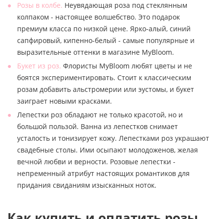
Розы в колбе.
Неувядающая роза под стеклянным
колпаком - настоящее волшебство. Это подарок
премиум класса по низкой цене. Ярко-алый, синий
сапфировый, кипенно-белый - самые популярные и
выразительные оттенки в магазине MyBloom.
Букет из роз.
Флористы MyBloom любят цветы и не
боятся экспериментировать. Стоит к классическим
розам добавить альстромерии или эустомы, и букет
заиграет новыми красками.
Лепестки роз обладают не только красотой, но и
большой пользой. Ванна из лепестков снимает
усталость и тонизирует кожу. Лепестками роз украшают
свадебные столы. Ими осыпают молодоженов, желая
вечной любви и верности. Розовые лепестки -
непременный атрибут настоящих романтиков для
придания свиданиям изысканных ноток.
Как купить и оплатить розы