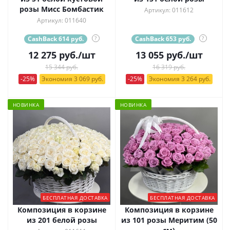
розы Мисс Бомбастик
Артикул: 011612
Артикул: 011640
CashBack 614 руб.
?
CashBack 653 руб.
?
12 275
руб.
/шт
13 055
руб.
/шт
15 344 руб.
16 319 руб.
-25%
Экономия 3 069 руб.
-25%
Экономия 3 264 руб.
НОВИНКА
НОВИНКА
БЕСПЛАТНАЯ ДОСТАВКА
БЕСПЛАТНАЯ ДОСТАВКА
Композиция в корзине
Композиция в корзине
из 201 белой розы
из 101 розы Меритим (50