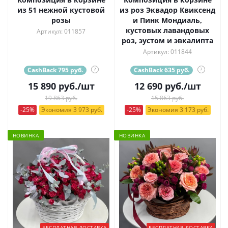
из 51 нежной кустовой
из роз Эквадор Квиксенд
розы
и Пинк Мондиаль,
кустовых лавандовых
Артикул: 011857
роз, эустом и эвкалипта
Артикул: 011844
CashBack 795 руб.
?
CashBack 635 руб.
?
15 890
руб.
/шт
12 690
руб.
/шт
19 863 руб.
15 863 руб.
-25%
Экономия 3 973 руб.
-25%
Экономия 3 173 руб.
НОВИНКА
НОВИНКА
БЕСПЛАТНАЯ ДОСТАВКА
БЕСПЛАТНАЯ ДОСТАВКА