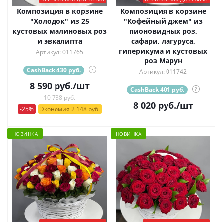
Композиция в корзине
Композиция в корзине
"Холодок" из 25
"Кофейный джем" из
кустовых малиновых роз
пионовидных роз,
и эвкалипта
сафари, лагуруса,
гиперикума и кустовых
Артикул: 011765
роз Марун
CashBack 430 руб.
?
Артикул: 011742
8 590
руб.
/шт
CashBack 401 руб.
?
10 738 руб.
8 020
руб.
/шт
-25%
Экономия 2 148 руб.
НОВИНКА
НОВИНКА