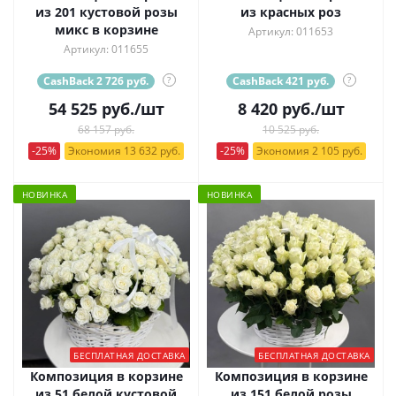
из 201 кустовой розы
из красных роз
микс в корзине
Артикул: 011653
Артикул: 011655
CashBack 2 726 руб.
?
CashBack 421 руб.
?
54 525
руб.
/шт
8 420
руб.
/шт
68 157 руб.
10 525 руб.
-25%
Экономия 13 632 руб.
-25%
Экономия 2 105 руб.
НОВИНКА
НОВИНКА
БЕСПЛАТНАЯ ДОСТАВКА
БЕСПЛАТНАЯ ДОСТАВКА
Композиция в корзине
Композиция в корзине
из 51 белой кустовой
из 151 белой розы