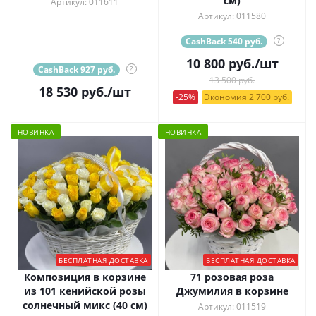
см)
Артикул: 011611
Артикул: 011580
CashBack 540 руб.
?
10 800
руб.
/шт
CashBack 927 руб.
?
13 500 руб.
18 530
руб.
/шт
-25%
Экономия 2 700 руб.
НОВИНКА
НОВИНКА
БЕСПЛАТНАЯ ДОСТАВКА
БЕСПЛАТНАЯ ДОСТАВКА
Композиция в корзине
71 розовая роза
из 101 кенийской розы
Джумилия в корзине
солнечный микс (40 см)
Артикул: 011519