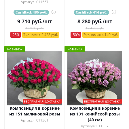
Артикул: 011557
CashBack 486 руб.
?
CashBack 414 руб.
?
9 710
руб.
/шт
8 280
руб.
/шт
12 138 руб.
12 420 руб.
-25%
Экономия 2 428 руб.
-50%
Экономия 4 140 руб.
НОВИНКА
НОВИНКА
БЕСПЛАТНАЯ ДОСТАВКА
БЕСПЛАТНАЯ ДОСТАВКА
Композиция в корзине
Композиция в корзине
из 151 малиновой розы
из 131 кенийской розы
(40 см)
Артикул: 011361
Артикул: 011337