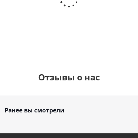
Серд
дня
(45см)
с
фоль
рождения
бабочками
шар с
(45см)
900
900
руб.
руб.
900
руб.
8
Отзывы о нас
Ранее вы смотрели