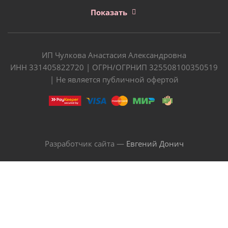
Показать
ИП Чулкова Анастасия Александровна
ИНН 331405822720 | ОГРН/ОГРНИП 325508100350519
| Не является публичной офертой
Разработчик сайта —
Евгений Донич