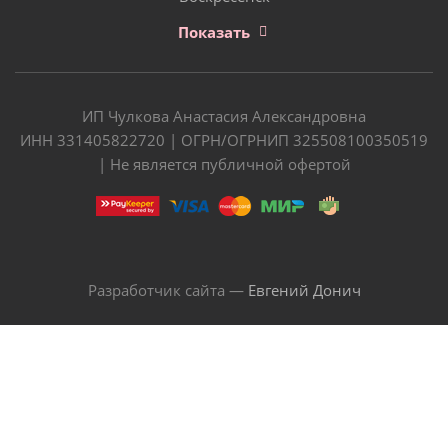
Показать
ИП Чулкова Анастасия Александровна
ИНН 331405822720 | ОГРН/ОГРНИП 325508100350519
| Не является публичной офертой
Разработчик сайта —
Евгений Донич