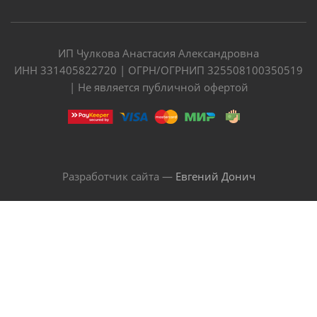
ИП Чулкова Анастасия Александровна
ИНН 331405822720 | ОГРН/ОГРНИП 325508100350519
| Не является публичной офертой
Разработчик сайта —
Евгений Донич