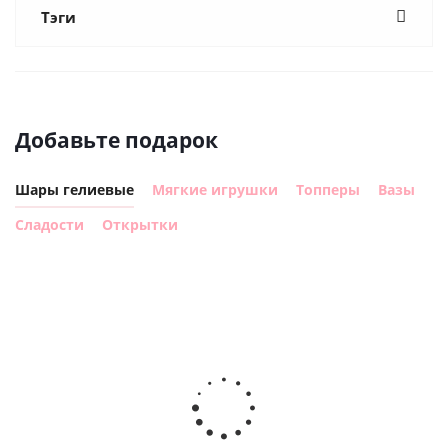
Тэги
Добавьте подарок
Шары гелиевые
Мягкие игрушки
Топперы
Вазы
Сладости
Открытки
Шар с
Шар круг,
днем
счастливого
рождения,
Сердце розовое
дня
с
фольгированный
рождения