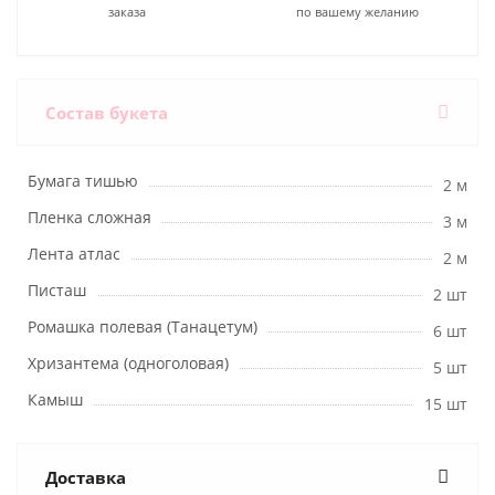
заказа
по вашему желанию
Состав букета
Бумага тишью
2 м
Пленка сложная
3 м
Лента атлас
2 м
Писташ
2 шт
Ромашка полевая (Танацетум)
6 шт
Хризантема (одноголовая)
5 шт
Камыш
15 шт
Доставка