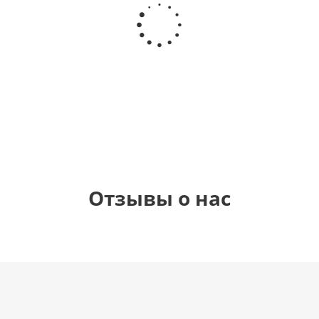
Шар
Шар
сердце,
сердце I
гелиевый
Звезда - С
моя
love you
цифра 1
днем
любовь
(45 см)
(40х102
рождения
см)
(45 см)
1 330
895
895
895
руб.
руб.
руб.
руб.
Отзывы о нас