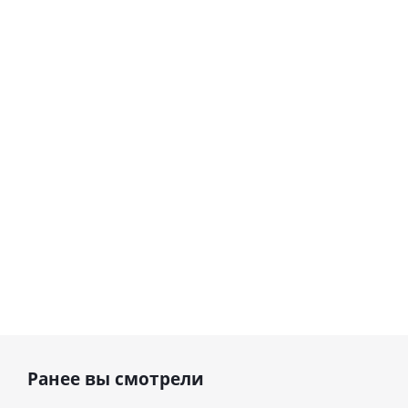
Шар
Шар
гелиевый
гелиевый
цифра 8
цифра 4
Сердце розовое
(40х102
(40х102
фольгированный
см)
см)
шар с гелием (45
см)
1 330
1 330
руб.
895
руб.
руб.
Ранее вы смотрели