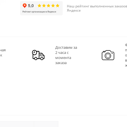
Наш рейтинг выполненных заказов
Яндексе
Ф
Доставим за
ная
2 часа с
 к
момента
заказа