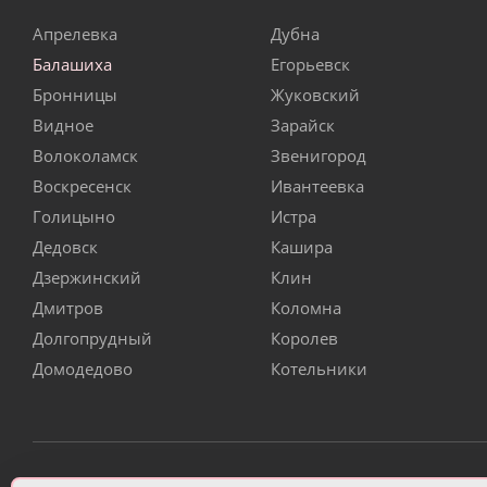
Апрелевка
Дубна
Балашиха
Егорьевск
Бронницы
Жуковский
Видное
Зарайск
Волоколамск
Звенигород
Воскресенск
Ивантеевка
Голицыно
Истра
Дедовск
Кашира
Дзержинский
Клин
Дмитров
Коломна
Долгопрудный
Королев
Домодедово
Котельники