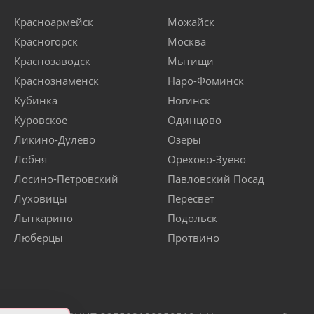
Красноармейск
Можайск
Красногорск
Москва
Краснозаводск
Мытищи
Краснознаменск
Наро-Фоминск
Кубинка
Ногинск
Куровское
Одинцово
Ликино-Дулёво
Озёры
Лобня
Орехово-Зуево
Лосино-Петровский
Павловский Посад
Луховицы
Пересвет
Лыткарино
Подольск
Люберцы
Протвино