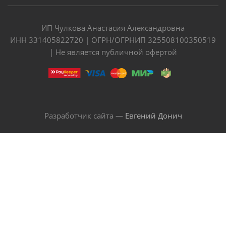
ИП Чулкова Анастасия Александровна
ИНН 331405822720 | ОГРН/ОГРНИП 325508100350519
| Не является публичной офертой
Разработчик сайта —
Евгений Донич