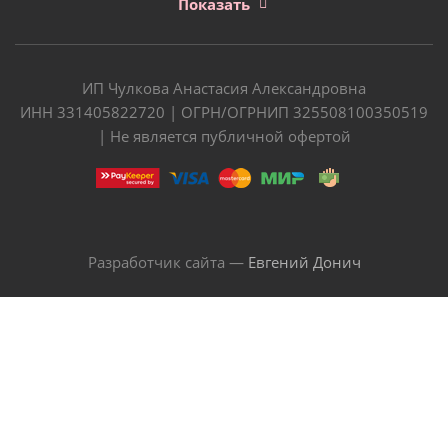
Показать
ИП Чулкова Анастасия Александровна
ИНН 331405822720 | ОГРН/ОГРНИП 325508100350519
| Не является публичной офертой
Разработчик сайта —
Евгений Донич