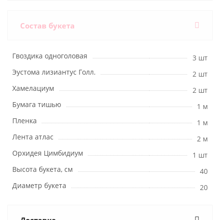
Состав букета
Гвоздика одноголовая
3 шт
Эустома лизиантус Голл.
2 шт
Хамелациум
2 шт
Бумага тишью
1 м
Пленка
1 м
Лента атлас
2 м
Орхидея Цимбидиум
1 шт
Высота букета, см
40
Диаметр букета
20
Доставка